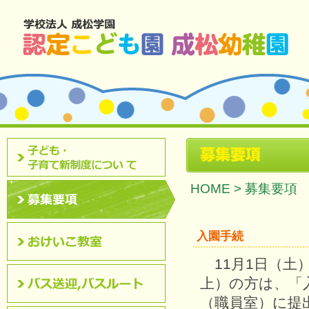
北九州市八幡西区 成松幼稚園のホームページです。
募集要項
認定こども園について
HOME
>
募集要項
募集要項
入園手続
11月1日（土
おけいこ教室
上）の方は、「入
（職員室）に提
バス送迎,バスルート