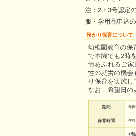
注：2・3号認定
服・学用品申込
預かり保育について
幼稚園教育の保
で本園でも2時
情あふれるご家
性の就労の機会
り保育を実施し
なお、希望日の
期間
年間
保育時間
午後
1号