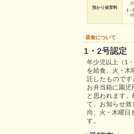
日
預かり保育料
2・
0
昼食について
1・2号認定
年少児以上（1
を給食、火・木
託したものです
お弁当箱に園児
と思われます。
て、お知らせ致
尚、火・木曜日
す。