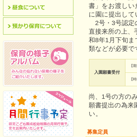
書」をお渡しい
に園に提出して
昼食について
2号・3号認定
直接来所の上、
預かり保育について
和8年1月下旬ま
類などが必要で
【期
入園願書受付
【時
保育の様子アルバム
みんなの忘れない保
育の様子をご紹介いたします。
尚、1号の方の
願書提出の為来
い。
募集定員