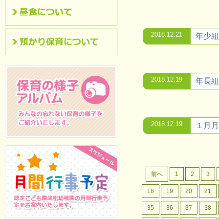
昼食について
2018.12.21
年少組
預かり保育について
2018.12.19
年長組
2018.12.19
１月月
保育の様子アルバム
みんなの忘れない保
育の様子をご紹介いたします。
前へ
1
2
3
18
19
20
21
35
36
37
38