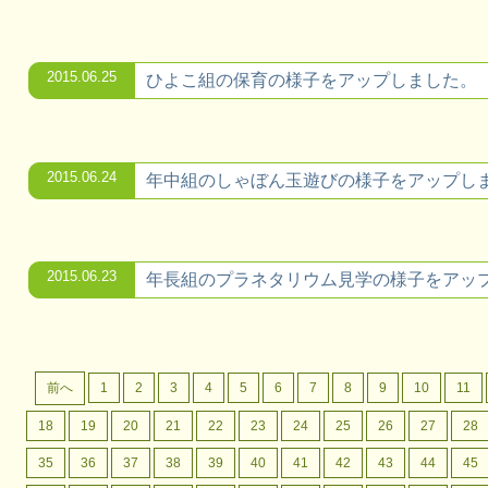
2015.06.25
ひよこ組の保育の様子をアップしました。
2015.06.24
年中組のしゃぼん玉遊びの様子をアップし
2015.06.23
年長組のプラネタリウム見学の様子をアッ
前へ
1
2
3
4
5
6
7
8
9
10
11
18
19
20
21
22
23
24
25
26
27
28
35
36
37
38
39
40
41
42
43
44
45