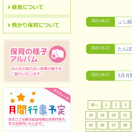
昼食について
2021.04.27
ふじ組
預かり保育について
2021.04.27
たんぽ
2021.04.27
5月月
保育の様子アルバム
みんなの忘れない保
育の様子をご紹介いたします。
前へ
1
2
3
18
19
20
21
35
36
37
38