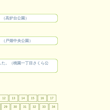
。（高炉台公園）
。（戸畑中央公園）
した。（桃園一丁目さくら公
12
13
14
15
16
17
29
30
31
32
33
34