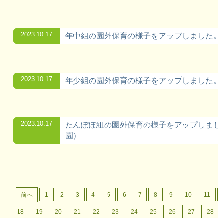
2023.10.17
年中組の園外保育の様子をアップしました
2023.10.17
年少組の園外保育の様子をアップしました
2023.10.17
たんぽぽ組の園外保育の様子をアップしま
園）
前へ
1
2
3
4
5
6
7
8
9
10
11
18
19
20
21
22
23
24
25
26
27
28