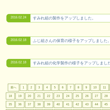
2016.02.24
すみれ組の製作をアップしました。
2016.02.18
ふじ組さんの保育の様子をアップしました
2016.02.18
すみれ組の化学製作の様子をアップしまし
前へ
1
2
3
4
5
6
7
8
9
10
11
18
19
20
21
22
23
24
25
26
27
28
35
36
37
38
39
40
41
42
43
44
45