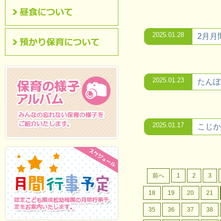
昼食について
2025.01.28
2月月
預かり保育について
2025.01.23
たんぽ
2025.01.17
こじか
保育の様子アルバム
みんなの忘れない保
育の様子をご紹介いたします。
前へ
1
2
3
18
19
20
21
35
36
37
38