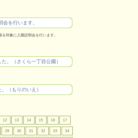
説明会を行います。
者様を対象に入園説明会を行います。
した。（さくら一丁目公園）
た。（もりのいえ）
12
13
14
15
16
17
29
30
31
32
33
34