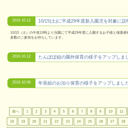
2016.10.12
10/15(土)に平成29年度新入園児を対象に
10/15（土）の午前10時より当園にて平成29年度に入園するお子様と保護
多数のご参加をお待ちしています。
2016.10.12
たんぽぽ組の園外保育の様子をアップしま
2016.10.08
年長組のお泊り保育の様子をアップしまし
前へ
1
2
3
4
5
6
7
8
9
10
11
18
19
20
21
22
23
24
25
26
27
28