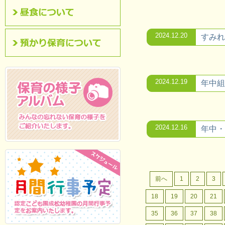
昼食について
2024.12.20
すみれ
預かり保育について
2024.12.19
年中組
2024.12.16
年中・
保育の様子アルバム
みんなの忘れない保
育の様子をご紹介いたします。
前へ
1
2
3
18
19
20
21
35
36
37
38