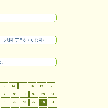
。（桃園1丁目さくら公園）
た。
12
13
14
15
16
17
29
30
31
32
33
34
46
47
48
49
50
51