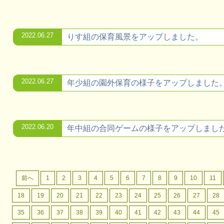
2022.06.27
りす組の保育風景をアップしました。
2022.06.27
年少組の園外保育の様子をアップしました
2022.06.20
年中組の合同ゲームの様子をアップしまし
前へ
1
2
3
4
5
6
7
8
9
10
11
18
19
20
21
22
23
24
25
26
27
28
35
36
37
38
39
40
41
42
43
44
45