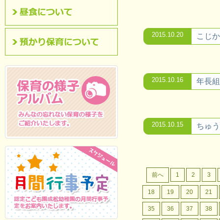
昼食について
2015.10.20
こじか
預かり保育について
2015.10.16
年長組
2015.10.15
ちゅう
保育の様子アルバム
みんなの忘れない保
育の様子をご紹介いたします。
前へ
1
2
3
18
19
20
21
35
36
37
38