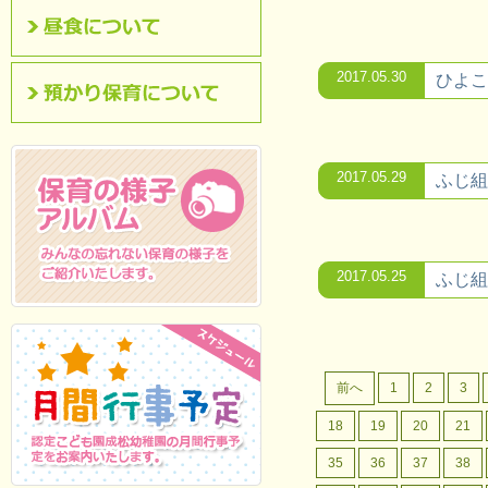
昼食について
2017.05.30
ひよこ
預かり保育について
2017.05.29
ふじ組
2017.05.25
ふじ組
保育の様子アルバム
みんなの忘れない保
育の様子をご紹介いたします。
前へ
1
2
3
18
19
20
21
35
36
37
38