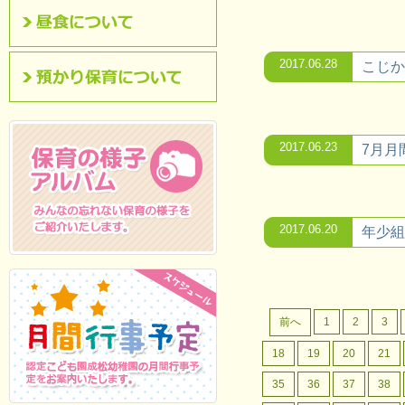
昼食について
2017.06.28
こじか
預かり保育について
2017.06.23
7月月
2017.06.20
年少組
保育の様子アルバム
みんなの忘れない保
育の様子をご紹介いたします。
前へ
1
2
3
18
19
20
21
35
36
37
38