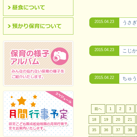
昼食について
2015.04.23
うさぎ
預かり保育について
2015.04.23
こじか
2015.04.22
ちゅう
保育の様子アルバム
みんなの忘れない保
育の様子をご紹介いたします。
前へ
1
2
3
18
19
20
21
35
36
37
38