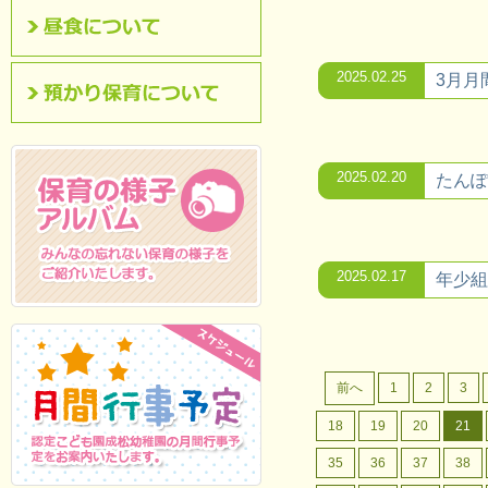
昼食について
2025.02.25
3月月
預かり保育について
2025.02.20
たんぽ
2025.02.17
年少組
保育の様子アルバム
みんなの忘れない保
育の様子をご紹介いたします。
前へ
1
2
3
18
19
20
21
35
36
37
38