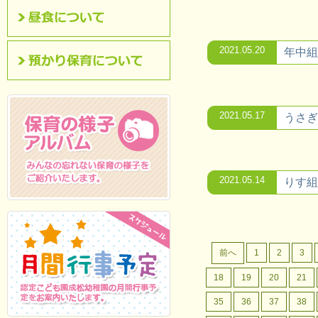
昼食について
2021.05.20
年中組
預かり保育について
2021.05.17
うさぎ
2021.05.14
りす組
保育の様子アルバム
みんなの忘れない保
育の様子をご紹介いたします。
前へ
1
2
3
18
19
20
21
35
36
37
38