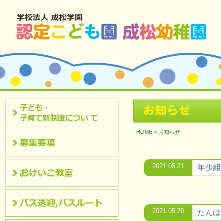
北九州市八幡西区 成松幼稚園のホームページです。
お知らせ
認定こども園について
HOME
>
お知らせ
募集要項
2021.05.21
年少組
おけいこ教室
2021.05.20
たんぽ
バス送迎,バスルート